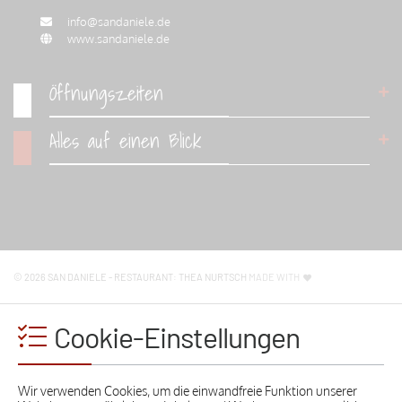
info@sandaniele.de
www.sandaniele.de
Öffnungszeiten
Alles auf einen Blick
Montag
11:00 - 22:00 Uhr
Dienstag
11:00 - 22:00 Uhr
Mittwoch
11:00 - 22:00 Uhr
Das Lokal
Donnerstag
11:00 - 22:00 Uhr
Freitag
11:00 - 23:00 Uhr
Aktuelle Angebote
Samstag
11:00 - 23:00 Uhr
Kontakt & Reservierung
Sonntag
11:00 - 22:00 Uhr
Anfahrt und Lageplan
© 2026 SAN DANIELE - RESTAURANT: THEA NURTSCH
MADE WITH
Im Augenblick sind wir leider nicht persönlich für Sie da. Sie können uns
Impressum und Betreiber
jedoch jederzeit
eine E-Mail
schreiben
!
Datenschutz & Co
Cookie-Einstellungen
Wir verwenden Cookies, um die einwandfreie Funktion unserer