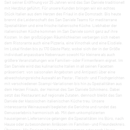
Seit seiner Eröffnung vor 25 Jahren wird das San Daniele traditionell
mit Herzblut geführt. Für unsere Kunden bringen wir ein echtes
Stück Italien aus dem Herzen des Friaul in die Domstadt. Bis heute
brennt die Leidenschaft des San Daniele Teams für mediterrane
Spezialitäten und eine frische italienische Küche. Liebhaber der
italienischen Küche kommen im San Daniele somit ganz auf ihre
Kosten. In den großzügigen Räumlichkeiten verbergen sich neben
dem Ristorante auch eine Pizzeria, eine Vinothek und eine Eisdiele.
Im Lokal finden bis zu 170 Gäste Platz, wobei sich der in der Größe
individuell anpassbare Nebenraum sowohl für kleinere als auch
größere Veranstaltungen wie Familien- oder Firmenfeiern eignet. Im
San Daniele wird das kulinarische Italien in all seinen Facetten
präsentiert: von saisonalen Angeboten und Antipasti über eine
abwechslungsreiche Auswahl an Pasta-, Fleisch- und Fischgerichten
mit verschiedenen Scampi-Variationen bis hin zu Spezialitäten aus
dem Herzen Friauls, der Heimat des San Daniele Schinkens. Dabei
setzt das Restaurant auf regionale Zutaten, dennoch bleibt das San
Daniele der klassischen italienischen Küche treu. Unsere
interessante Weinauswahl begleitet die Gerichte und rundet das
Genusserlebnis harmonisch ab. Mit dem unkomplizierten
hauseigenen Lieferservice gelangen die Spezialitäten ins Büro, nach
Hause oder zu besonderen Anlässen im Familien- und Freundeskreis.
Übrigens: Alle Speisen können mitgenommen oder nach Hause