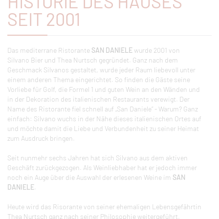
HISTORIE DES HAUSES
SEIT 2001
Das mediterrane Ristorante
SAN DANIELE
wurde 2001 von
Silvano Bier und Thea Nurtsch gegründet. Ganz nach dem
Geschmack Silvanos gestaltet, wurde jeder Raum liebevoll unter
einem anderen Thema eingerichtet. So finden die Gäste seine
Vorliebe für Golf, die Formel 1 und guten Wein an den Wänden und
in der Dekoration des italienischen Restaurants verewigt. Der
Name des Ristorante fiel schnell auf „San Daniele“ - Warum? Ganz
einfach: Silvano wuchs in der Nähe dieses italienischen Ortes auf
und möchte damit die Liebe und Verbundenheit zu seiner Heimat
zum Ausdruck bringen.
Seit nunmehr sechs Jahren hat sich Silvano aus dem aktiven
Geschäft zurückgezogen. Als Weinliebhaber hat er jedoch immer
noch ein Auge über die Auswahl der erlesenen Weine im
SAN
DANIELE
.
Heute wird das Risorante von seiner ehemaligen Lebensgefährtin
Thea Nurtsch ganz nach seiner Philosophie weitergeführt.