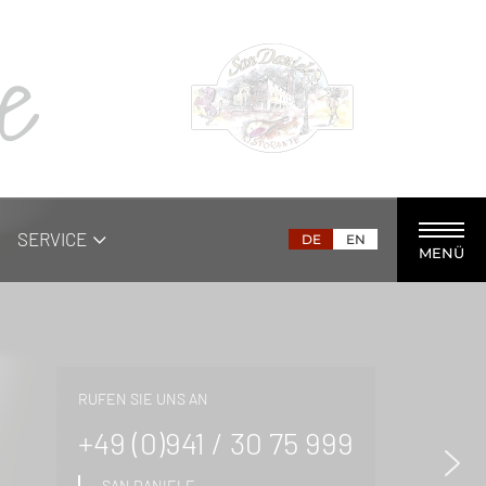
le
SERVICE
DE
EN
MENÜ
RUFEN SIE UNS AN
+49 (0)941 / 30 75 999
SAN DANIELE