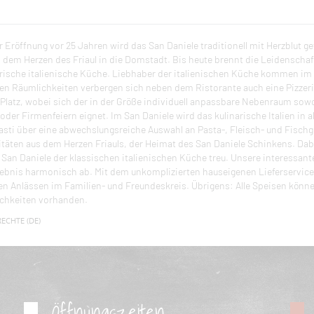
r Eröffnung vor 25 Jahren wird das San Daniele traditionell mit Herzblut 
us dem Herzen des Friaul in die Domstadt. Bis heute brennt die Leidenscha
frische italienische Küche. Liebhaber der italienischen Küche kommen im 
en Räumlichkeiten verbergen sich neben dem Ristorante auch eine Pizzeria,
 Platz, wobei sich der in der Größe individuell anpassbare Nebenraum sowo
oder Firmenfeiern eignet. Im San Daniele wird das kulinarische Italien in 
asti über eine abwechslungsreiche Auswahl an Pasta-, Fleisch- und Fisch
litäten aus dem Herzen Friauls, der Heimat des San Daniele Schinkens. Dab
s San Daniele der klassischen italienischen Küche treu. Unsere interessan
ebnis harmonisch ab. Mit dem unkomplizierten hauseigenen Lieferservice 
n Anlässen im Familien- und Freundeskreis. Übrigens: Alle Speisen kön
chkeiten vorhanden.
ECHTE (DE)
Öffnungszeiten