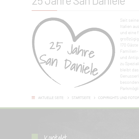
25 Jahre San Daniele
Seit seine
Italien a
und eine 
großzügig
170 Gäste
Familien- 
und Antip
zu Spezia
bleibt da
Genusserl
besondere
Parkmögli
AKTUELLE SEITE:
STARTSEITE
COPYRIGHTS UND FOTOR
Kontakt