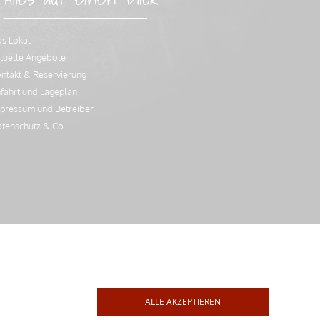
s Lokal
tuelle Angebote
ntakt & Reservierung
fahrt und Lageplan
pressum und Betreiber
tenschutz & Co
ALLE AKZEPTIEREN