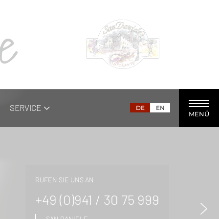
le
SERVICE
DE
EN
MENÜ
RUFEN SIE UNS AN
+49 (0)941 / 30 75 999
SAN DANIELE