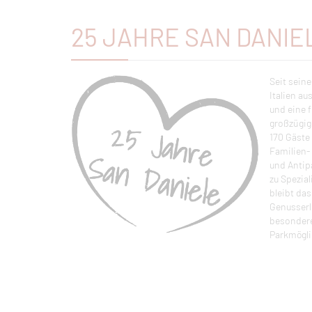
25 JAHRE SAN DANIE
Seit seine
Italien a
und eine 
großzügig
170 Gäste
Familien- 
und Antip
zu Spezia
bleibt da
Genusserl
besondere
Parkmögli