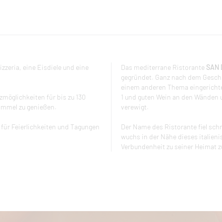
izzeria, eine Eisdiele und eine
Das mediterrane Ristorante
SAN 
gegründet. Ganz nach dem Geschma
einem anderen Thema eingerichtet.
möglichkeiten für bis zu 130
1 und guten Wein an den Wänden u
Himmel zu genießen.
verewigt.
 für Feierlichkeiten und Tagungen
Der Name des Ristorante fiel schn
wuchs in der Nähe dieses italien
Verbundenheit zu seiner Heimat 