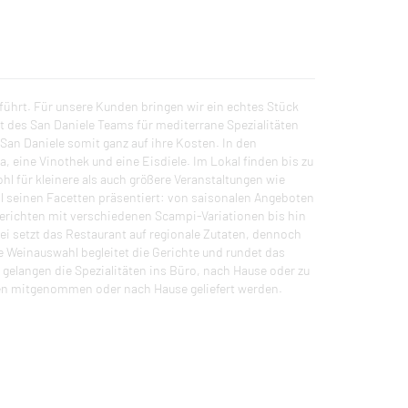
geführt. Für unsere Kunden bringen wir ein echtes Stück
ft des San Daniele Teams für mediterrane Spezialitäten
San Daniele somit ganz auf ihre Kosten. In den
 eine Vinothek und eine Eisdiele. Im Lokal finden bis zu
hl für kleinere als auch größere Veranstaltungen wie
all seinen Facetten präsentiert: von saisonalen Angeboten
gerichten mit verschiedenen Scampi-Variationen bis hin
ei setzt das Restaurant auf regionale Zutaten, dennoch
te Weinauswahl begleitet die Gerichte und rundet das
gelangen die Spezialitäten ins Büro, nach Hause oder zu
nen mitgenommen oder nach Hause geliefert werden.