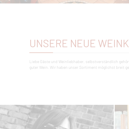
UNSERE NEUE WEIN
Liebe Gäste und Weinliebhaber, selbstverständlich gehör
Geschmack etwas dabei ist. Sprechen Sie mit uns und l
guter Wein. Wir haben unser Sortiment möglichst breit ge