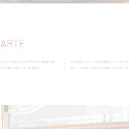
KARTE
t zu einem guten Essen auch ein
assen Sie sich beraten, welcher
fächert, damit für jeden
Wein am besten zu dem gewählte