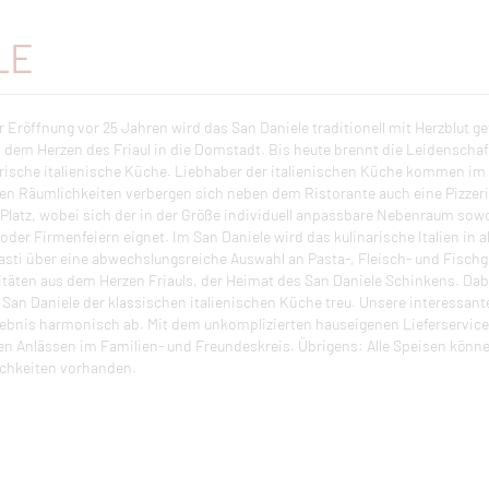
LE
r Eröffnung vor 25 Jahren wird das San Daniele traditionell mit Herzblut 
us dem Herzen des Friaul in die Domstadt. Bis heute brennt die Leidenscha
frische italienische Küche. Liebhaber der italienischen Küche kommen im 
en Räumlichkeiten verbergen sich neben dem Ristorante auch eine Pizzeria,
 Platz, wobei sich der in der Größe individuell anpassbare Nebenraum sowo
oder Firmenfeiern eignet. Im San Daniele wird das kulinarische Italien in 
asti über eine abwechslungsreiche Auswahl an Pasta-, Fleisch- und Fisch
litäten aus dem Herzen Friauls, der Heimat des San Daniele Schinkens. Dab
s San Daniele der klassischen italienischen Küche treu. Unsere interessan
ebnis harmonisch ab. Mit dem unkomplizierten hauseigenen Lieferservice 
n Anlässen im Familien- und Freundeskreis. Übrigens: Alle Speisen kön
chkeiten vorhanden.