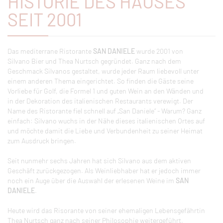
HISTORIE DES HAUSES
SEIT 2001
Das mediterrane Ristorante
SAN DANIELE
wurde 2001 von
Silvano Bier und Thea Nurtsch gegründet. Ganz nach dem
Geschmack Silvanos gestaltet, wurde jeder Raum liebevoll unter
einem anderen Thema eingerichtet. So finden die Gäste seine
Vorliebe für Golf, die Formel 1 und guten Wein an den Wänden und
in der Dekoration des italienischen Restaurants verewigt. Der
Name des Ristorante fiel schnell auf „San Daniele“ - Warum? Ganz
einfach: Silvano wuchs in der Nähe dieses italienischen Ortes auf
und möchte damit die Liebe und Verbundenheit zu seiner Heimat
zum Ausdruck bringen.
Seit nunmehr sechs Jahren hat sich Silvano aus dem aktiven
Geschäft zurückgezogen. Als Weinliebhaber hat er jedoch immer
noch ein Auge über die Auswahl der erlesenen Weine im
SAN
DANIELE
.
Heute wird das Risorante von seiner ehemaligen Lebensgefährtin
Thea Nurtsch ganz nach seiner Philosophie weitergeführt.