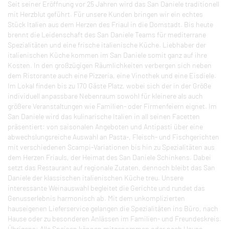
Seit seiner Eröffnung vor 25 Jahren wird das San Daniele traditionell
mit Herzblut geführt. Für unsere Kunden bringen wir ein echtes
Stück Italien aus dem Herzen des Friaul in die Domstadt. Bis heute
brennt die Leidenschaft des San Daniele Teams für mediterrane
Spezialitäten und eine frische italienische Küche. Liebhaber der
italienischen Küche kommen im San Daniele somit ganz auf ihre
Kosten. In den großzügigen Räumlichkeiten verbergen sich neben
dem Ristorante auch eine Pizzeria, eine Vinothek und eine Eisdiele.
Im Lokal finden bis zu 170 Gäste Platz, wobei sich der in der Größe
individuell anpassbare Nebenraum sowohl für kleinere als auch
größere Veranstaltungen wie Familien- oder Firmenfeiern eignet. Im
San Daniele wird das kulinarische Italien in all seinen Facetten
präsentiert: von saisonalen Angeboten und Antipasti über eine
abwechslungsreiche Auswahl an Pasta-, Fleisch- und Fischgerichten
mit verschiedenen Scampi-Variationen bis hin zu Spezialitäten aus
dem Herzen Friauls, der Heimat des San Daniele Schinkens. Dabei
setzt das Restaurant auf regionale Zutaten, dennoch bleibt das San
Daniele der klassischen italienischen Küche treu. Unsere
interessante Weinauswahl begleitet die Gerichte und rundet das
Genusserlebnis harmonisch ab. Mit dem unkomplizierten
hauseigenen Lieferservice gelangen die Spezialitäten ins Büro, nach
Hause oder zu besonderen Anlässen im Familien- und Freundeskreis.
Übrigens: Alle Speisen können mitgenommen oder nach Hause